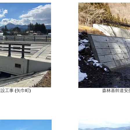
工事 (矢巾町)
森林基幹道安孫