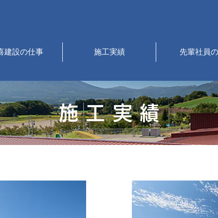
喜建設の仕事
施工実績
先輩社員
​施 工 実 績