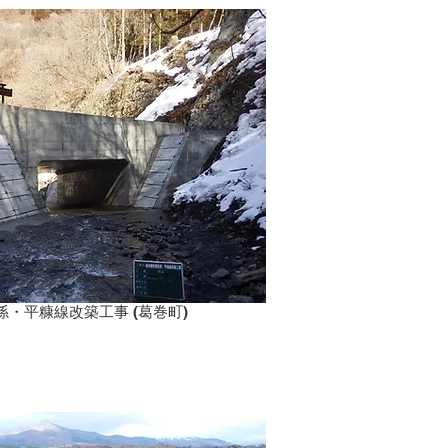
・平糠線改築工事 (葛巻町)