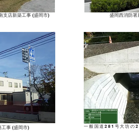
支店新築工事 (盛岡市)
盛岡西消防署厨
​一般国道281号大坊の2
事 (盛岡市)