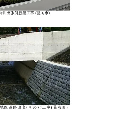
川出張所新築工事 (盛岡市)
地区道路改良(その7)​工事(葛巻町)​