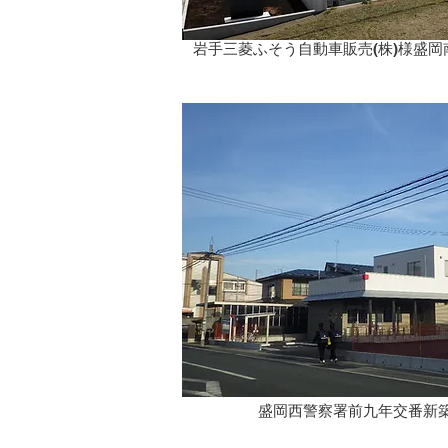
岩手三菱ふそう自動車販売(株)様盛岡南
盛岡西警察署前九年交番新築工